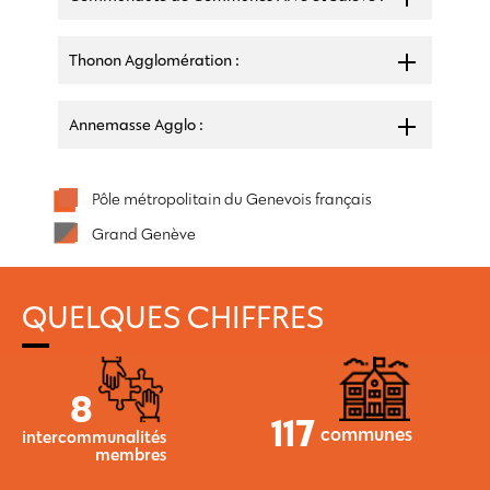
Thonon Agglomération :
Annemasse Agglo :
Pôle métropolitain du Genevois français
Grand Genève
QUELQUES CHIFFRES
8
117
communes
intercommunalités
membres