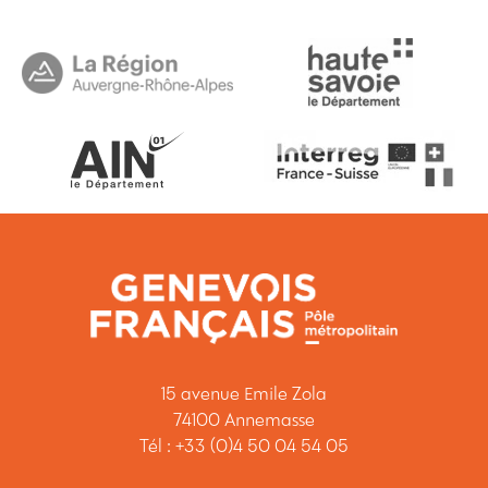
15 avenue Emile Zola
74100 Annemasse
Tél : +33 (0)4 50 04 54 05