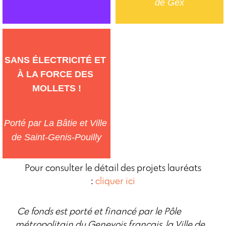
de Gex
SANS ÉLECTRICITÉ ET 
À LA FORCE DES 
MOLLETS !
Porté par La Bâtie et Ville 
de Saint-Genis-Pouilly
Pour consulter le détail des projets lauréats
:
cliquer ici
Ce fonds est porté et financé par le Pôle
métropolitain du Genevois français, la Ville de